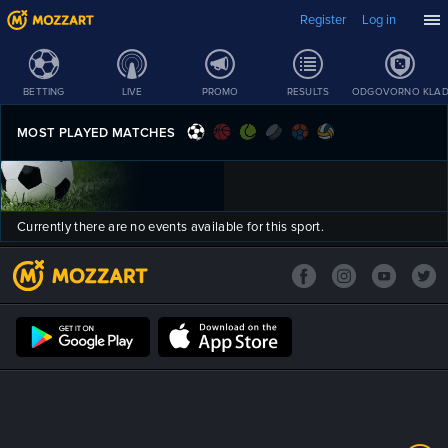
Register
Log in
BETTING
LIVE
PROMO
RESULTS
ODGOVORNO KLAD
MOST PLAYED MATCHES
Currently there are no events available for this sport.