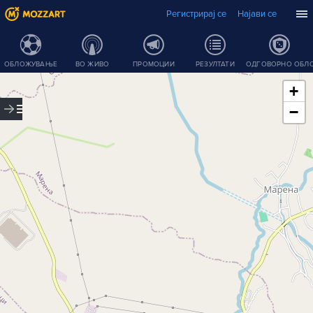
Регистрирај се
Најави се
ОБЛОЖУВАЊЕ
ВО ЖИВО
ПРОМОЦИИ
РЕЗУЛТАТИ
ОДГОВОРНО OБЛ
+
−