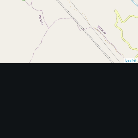
Leaflet
Mozzart е основач и член на Европската организација за игри на среќа
(European Organization for Gaming Law). Европската организација за игри на
среќа промовира правила на однесување кои поттикнуваат безбедно и